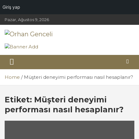
Giriş yap
Skip
Pazar, Ağustos 9, 2026
to
content
Orhan Genceli
Hospitality Academy
Home
Müşteri deneyimi performası nasıl hesaplanır?
Etiket:
Müşteri deneyimi
performası nasıl hesaplanır?