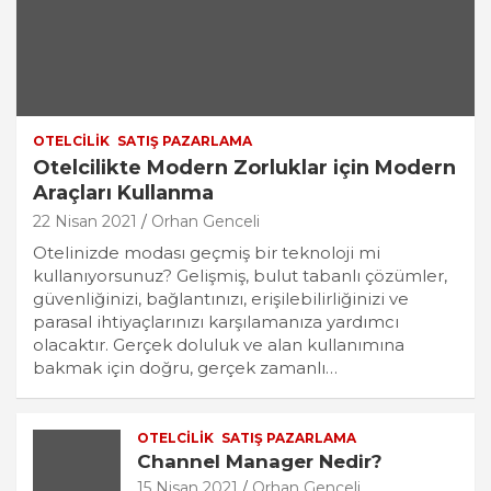
m
e
n
t
:
OTELCILIK
SATIŞ PAZARLAMA
Otelcilikte Modern Zorluklar için Modern
Araçları Kullanma
22 Nisan 2021
Orhan Genceli
Otelinizde modası geçmiş bir teknoloji mi
kullanıyorsunuz? Gelişmiş, bulut tabanlı çözümler,
güvenliğinizi, bağlantınızı, erişilebilirliğinizi ve
parasal ihtiyaçlarınızı karşılamanıza yardımcı
olacaktır. Gerçek doluluk ve alan kullanımına
bakmak için doğru, gerçek zamanlı…
OTELCILIK
SATIŞ PAZARLAMA
Channel Manager Nedir?
15 Nisan 2021
Orhan Genceli