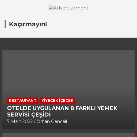
A
d
Kaçırmayın!
v
e
r
t
i
s
e
m
e
n
RESTAURANT
YIYECEK İÇECEK
t
OTELDE UYGULANAN 8 FARKLI YEMEK
:
SERVİSİ ÇEŞİDİ
7 Mart 2022
Orhan Genceli